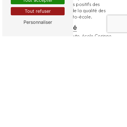
Tout accepter
précieux sésame. Les retours positifs des
anciens élèves témoignent de la qualité des
Tout refuser
prestations fournies par l'auto-école.
Personnaliser
Un suivi personnalisé
L'équipe pédagogique de l'Auto-école Corinne
met un point d'honneur à offrir un suivi
personnalisé à chaque élève. Que ce soit pour
la partie théorique ou pratique, les moniteurs
sont disponibles pour répondre à vos questions,
vous apporter des conseils et vous encourager
tout au long de votre formation. Cette
approche individualisée permet à chacun de
progresser à son rythme et de surmonter ses
éventuelles difficultés.
Conclusion
En somme, l'Auto-école Corinne à Journy est
l'alliée idéale pour vous accompagner dans
l'obtention de votre permis de conduire. Grâce