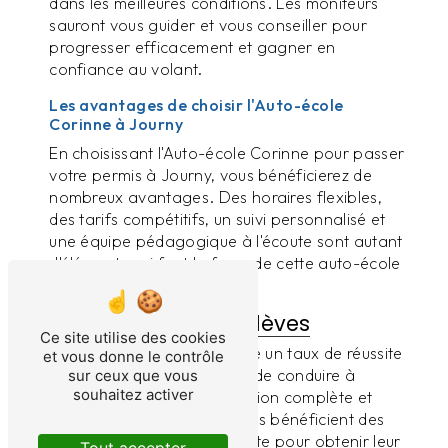
dans les meilleures conditions. Les moniteurs
sauront vous guider et vous conseiller pour
progresser efficacement et gagner en
confiance au volant.
Les avantages de choisir l'Auto-école
Corinne à Journy
En choisissant l'Auto-école Corinne pour passer
votre permis à Journy, vous bénéficierez de
nombreux avantages. Des horaires flexibles,
des tarifs compétitifs, un suivi personnalisé et
une équipe pédagogique à l'écoute sont autant
d'éléments qui font la force de cette auto-école
réputée dans la région.
La réussite de ses élèves
Ce site utilise des cookies
L'Auto-école Corinne affiche un taux de réussite
et vous donne le contrôle
élevé à l'examen du permis de conduire à
sur ceux que vous
souhaitez activer
Journy. Grâce à une formation complète et
adaptée à chacun, les élèves bénéficient des
meilleures chances de réussite pour obtenir leur