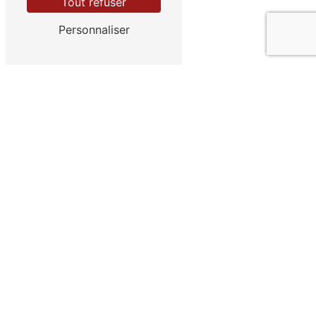
Tout refuser
Contactez-nous
Personnaliser
Adresse
1 Bis Rue de la Haute Pannée
62850 Journy