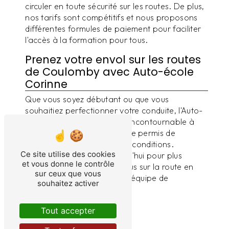
circuler en toute sécurité sur les routes. De plus,
nos tarifs sont compétitifs et nous proposons
différentes formules de paiement pour faciliter
l'accès à la formation pour tous.
Prenez votre envol sur les routes
de Coulomby avec Auto-école
Corinne
Que vous soyez débutant ou que vous
souhaitiez perfectionner votre conduite, l'Auto-
école Corinne est l'adresse incontournable à
Coulomby pour obtenir votre permis de
conduire dans les meilleures conditions.
Ce site utilise des cookies
Contactez-nous dès aujourd'hui pour plus
et vous donne le contrôle
d'informations et lancez-vous sur la route en
sur ceux que vous
toute confiance avec notre équipe de
souhaitez activer
professionnels passionnés.
Tout accepter
En savoir plus