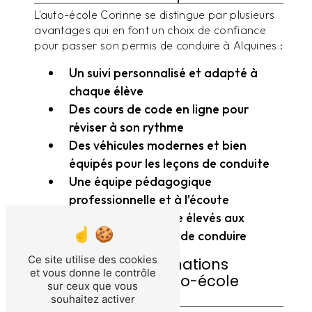
L'auto-école Corinne se distingue par plusieurs
avantages qui en font un choix de confiance
pour passer son permis de conduire à Alquines :
Un suivi personnalisé et adapté à
chaque élève
Des cours de code en ligne pour
réviser à son rythme
Des véhicules modernes et bien
équipés pour les leçons de conduite
Une équipe pédagogique
professionnelle et à l'écoute
Des taux de réussite élevés aux
examens du permis de conduire
Ce site utilise des cookies
Les différentes formations
et vous donne le contrôle
proposées par l'auto-école
sur ceux que vous
Corinne
souhaitez activer