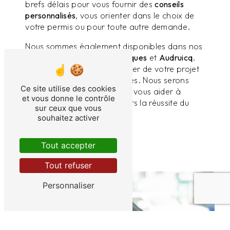
brefs délais pour vous fournir des
conseils
personnalisés
, vous orienter dans le choix de
votre permis ou pour toute autre demande.
Nous sommes également disponibles dans nos
bureaux situés à
Journy
,
Licques
et
Audruicq
.
Passez nous voir pour discuter de votre projet
et découvrir toutes nos offres. Nous serons
Ce site utilise des cookies
ravis de vous accueillir et de vous aider à
et vous donne le contrôle
démarrer votre parcours vers la réussite du
sur ceux que vous
permis de conduire !
souhaitez activer
Plus d'informations
Tout accepter
Tout refuser
Personnaliser