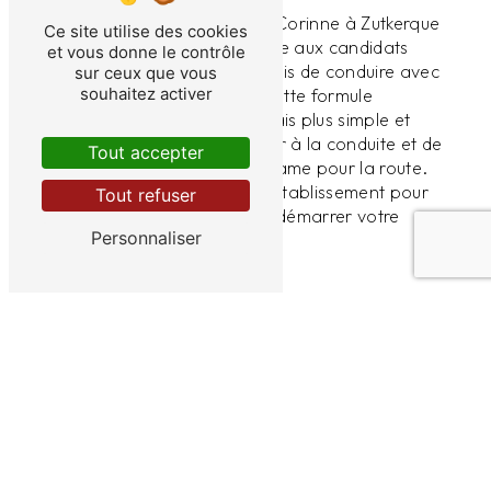
En conclusion, l'Auto-école Corinne à Zutkerque
Ce site utilise des cookies
offre une opportunité unique aux candidats
et vous donne le contrôle
souhaitant passer leur permis de conduire avec
sur ceux que vous
souhaitez activer
l'offre Permis 1€. Grâce à cette formule
avantageuse, il est désormais plus simple et
plus abordable de se former à la conduite et de
Tout accepter
décrocher son précieux sésame pour la route.
N'hésitez pas à contacter l'établissement pour
Tout refuser
plus d'informations et pour démarrer votre
Personnaliser
formation en toute sérénité.
En savoir plus
Contactez-nous