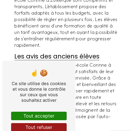
école Corinne à Zutkerque sont compétitifs et
transparents. L'établissement propose des
forfaits adaptés à tous les budgets, avec la
possibilité de régler en plusieurs fois. Les élèves
bénéficient ainsi d'une formation de qualité à
un tarif avantageux, tout en ayant la possibilité
de s'entraîner régulièrement pour progresser
rapidement.
Les avis des anciens élèves
Les anciens élèves de l'Auto-école Corinne à
Zutkerque ont été pleinement satisfaits de leur
expérience en conduite supervisée. Grâce à
Ce site utilise des cookies
l'encadrement professionnel et bienveillant des
et vous donne le contrôle
moniteurs, ils ont pu progresser rapidement et
sur ceux que vous
obtenir leur permis de conduire en toute
souhaitez activer
sérénité. Le taux de réussite élevé et les retours
positifs des anciens élèves témoignent de la
Tout accepter
qualité de la formation proposée par l'auto-
école.
Tout refuser