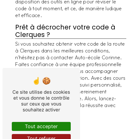
disposition des outils en ligne pour réviser le
code à tout moment, et ce, de manière ludique
et efficace.
Prêt à décrocher votre code à
Clerques ?
Si vous souhaitez obtenir votre code de la route
à Clerques dans les meilleures conditions,
n'hésitez pas à contacter Auto-école Corinne.
Faites confiance à une équipe professionnelle
et passionnée, qui saura vous accompagner
tout au long de votre formation. Avec des cours
adaptés à votre profil et un suivi personnalisé,
vous serez prêt à affronter sereinement
Ce site utilise des cookies
et vous donne le contrôle
l'examen du code de la route. Alors, lancez-
sur ceux que vous
vous et prenez la route vers la réussite avec
souhaitez activer
Auto-école Corinne !
Tout accepter
En savoir plus
Tout refuser