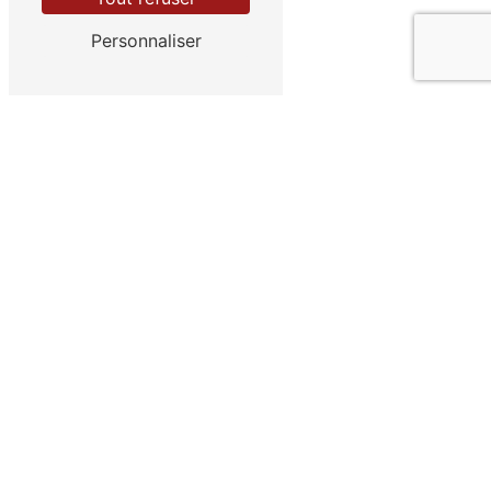
Contactez-nous
Personnaliser
Adresse
1 Bis Rue de la Haute Pannée
62850 Journy