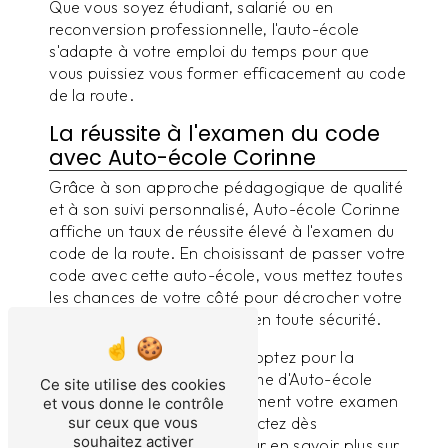
Que vous soyez étudiant, salarié ou en
reconversion professionnelle, l'auto-école
s'adapte à votre emploi du temps pour que
vous puissiez vous former efficacement au code
de la route.
La réussite à l'examen du code
avec Auto-école Corinne
Grâce à son approche pédagogique de qualité
et à son suivi personnalisé, Auto-école Corinne
affiche un taux de réussite élevé à l'examen du
code de la route. En choisissant de passer votre
code avec cette auto-école, vous mettez toutes
les chances de votre côté pour décrocher votre
sésame et prendre la route en toute sécurité.
Ne perdez plus de temps et optez pour la
qualité et le professionnalisme d'Auto-école
Ce site utilise des cookies
Corinne pour réussir brillamment votre examen
et vous donne le contrôle
du code à Autingues. Contactez dès
sur ceux que vous
souhaitez activer
maintenant l'auto-école pour en savoir plus sur